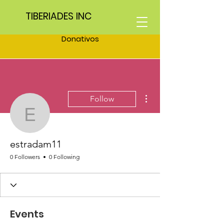
TIBERIADES INC
Donativos
More actions
Follow
estradam11
estradam11
0 Followers
0 Following
Events