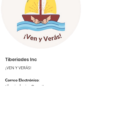
Tiberiades Inc
¡VEN Y VERÁS!
Correo Electrónico
:
tiberiadesinc
@gmail.com
Teléfono
:
787-949-8568